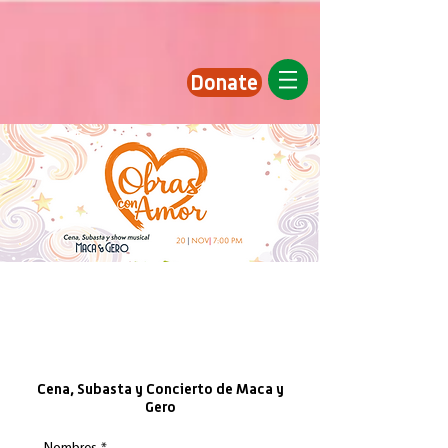
Donate
WE ARE WAITING FOR YOU
ON A VERY SPECIAL NIGHT!
Art program for FANA's children.
Cena, Subasta y Concierto de Maca y
Gero